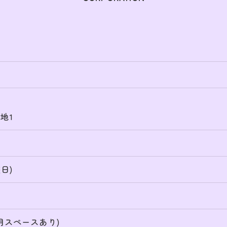
地1
日)
者用スペースあり)