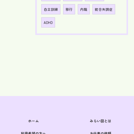
自立訓練
移行
内職
統合失調症
ADHD
ホーム
みらい図とは
利用希望の方へ
お仕事の依頼