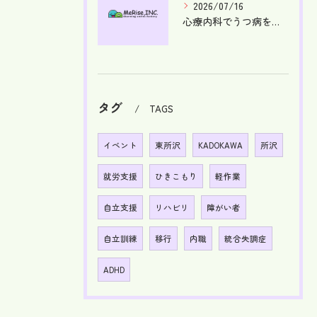
2026/07/16
心療内科でうつ病を見極め適切な治療を選ぶ基礎知識と不調サインの早期発見ガイド
タグ
TAGS
イベント
東所沢
KADOKAWA
所沢
就労支援
ひきこもり
軽作業
自立支援
リハビリ
障がい者
自立訓練
移行
内職
統合失調症
ADHD