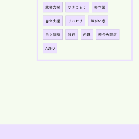
就労支援
ひきこもり
軽作業
自立支援
リハビリ
障がい者
自立訓練
移行
内職
統合失調症
ADHD