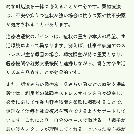
的な対処法を一緒に考えることが中心です。薬物療法
適応障害の克服に向けた実践的リハビリ活用法
は、不安や抑うつ症状が強い場合に抗うつ薬や抗不安薬
適応障害克服に役立つリハビリ活用ポイン
が処方されることがあります。
ト
治療法選択のポイントは、症状の重さや本人の希望、生
就労支援で進める適応障害からの社会復帰
活環境によって異なります。例えば、仕事や家庭でのス
適応障害と向き合うリハビリの進め方
トレスが主な原因の場合、環境調整が特に重要となり、
現実的に続けやすい適応障害リハビリ方法
医療機関や就労支援機関と連携しながら、働き方や生活
適応障害改善に向けた日常の実践例
リズムを見直すことが効果的です。
また、所沢みらい図や富士見みらい図などの就労支援施
設では、利用者の体調やストレスサインを日々観察し、
必要に応じて作業内容や時間を柔軟に調整することで、
無理なく治療と社会復帰を両立できるようサポートして
います。これにより「自分のペースで働ける」「調子が
悪い時もスタッフが理解してくれる」といった安心感が