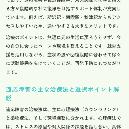
適応障害の回復判断に役立つ日常の変化
る方が段階的な社会復帰を目指すサポート体制が充実し
薬物療法・休養が適応障害に与える影響
ています。例えば、所沢駅・朝霞駅・秋津駅からもアク
適応障害の薬物療法と休養の役割を解説
セスしやすいため、通いやすさも大きなメリットです。
休養期間中の適応障害の治療ポイント
治療のポイントは、無理に元の生活に戻ろうとせず、今
薬物療法による適応障害改善の経過と注意
の自分に合ったペースや環境を整えることです。就労支
点
援を活用しながら、症状の波や回復段階に合わせて徐々
適応障害治療で休養を取るメリットと効果
に活動範囲を広げていくことが、再発予防にもつながり
医師と相談し進める適応障害の治療選択肢
ます。
症状の波と治療段階を知って安心対策
適応障害の主な治療法と選択ポイント解
適応障害の症状の波と治療段階の特徴
説
治療中に現れる適応障害の波の解釈方法
適応障害の治療法は、主に心理療法（カウンセリング）
適応障害治療で波がある時の安心対処法
と薬物療法、そして環境調整に分かれます。心理療法で
症状の山谷から考える適応障害の回復像
は、ストレスの原因や対人関係の課題を話し合い、具体
適応障害の治り方と完治へ向けた過ごし方