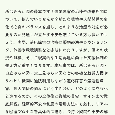
所沢みらい図の藤本です！適応障害の治療や改善期間に
ついて、悩んでいませんか？新たな環境や人間関係の変
化で心身のバランスを崩し、どのような治療や対応が必
要なのか見通しが立たず不安を感じている方も多いでし
ょう。実際、適応障害の治療は薬物療法やカウンセリン
グ、休養や環境調整など多岐にわたりますが、個々の状
況や目標、そして現実的な生活再建に向けた支援体制の
整え方が重要となります。本記事では、所沢みらい図・
自立みらい図・富士見みらい図などの多様な就労支援や
リハビリ機関に通院利用しながら適応障害や強迫性障
害、対人関係の悩みにどう向き合い、どのように克服へ
と進めるのか、その全体像と復職の目安・サインまで徹
底解説。経済的不安や制度の活用方法にも触れ、リアル
な回復プロセスを具体的に描き、今持つ疑問や不安の解