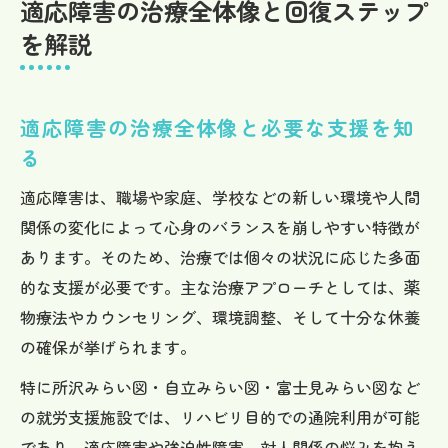
適応障害の治療全体像と回復ステップ
治療法選択で変わる適応障害の改善期間
を解説
適応障害の治療法比較と改善期間の違い
薬物療法かカウンセリングか選択の目安
適応障害の治療全体像と必要な支援を知
適応障害の治るきっかけと経過観察の重要
る
性
適応障害の治療期間は個別性が高い理由
適応障害は、職場や家庭、学校などの新しい環境や人間
治療中に出る適応障害の症状の波と対策法
関係の変化によって心身のバランスを崩しやすい特徴が
あります。そのため、治療では個々の状況に応じた多面
現実的な復職は適応障害のどこで判断する？
的な支援が必要です。主な治療アプローチとしては、薬
適応障害からの復職判断とその基準を解説
物療法やカウンセリング、環境調整、そして十分な休養
治ってきたサインから見る復職準備の進め
の確保が挙げられます。
方
特に所沢みらい図・自立みらい図・富士見みらい図など
適応障害の復職に必要な生活再建と支援例
の就労支援施設では、リハビリ目的での通院利用が可能
復職時に注意すべき適応障害の波と対策
であり、適応障害や強迫性障害、対人関係の悩みを抱え